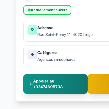
Actuellement ouvert
Adresse
location_on
Rue Saint-Rémy 11, 4020 Liège
Catégorie
sell
Agences immobilières
Appeler au
phone
+32474695738