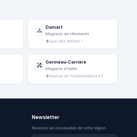
Damart
checkroom
Magasins de vêtements
Quai des Vennes 1
location_on
Germeau-Carrière
handyman
Magasins d'outils
Avenue de l'Indépendance 57
location_on
Newsletter
Recevez les nouveautés de votre région.