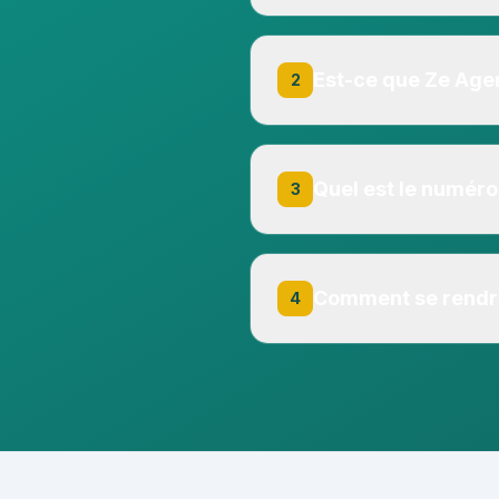
Oui, Ze Agency est actuelle
de détails sur les plages hor
Est-ce que Ze Age
2
Non, Ze Agency n'est pas ou
semaine.
Quel est le numér
3
Vous pouvez contacter Ze
Comment se rendr
4
Ze Agency se situe à Rue 