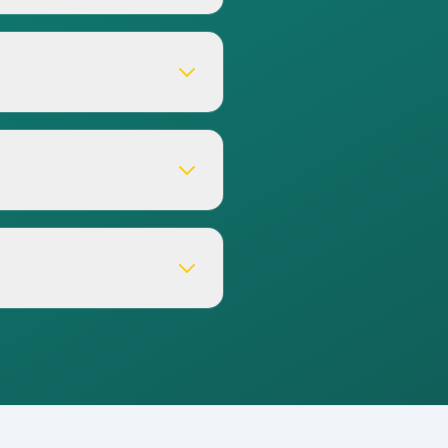
erture ci-dessus pour plus
 autres jours de la
éraire sur Google Maps
.