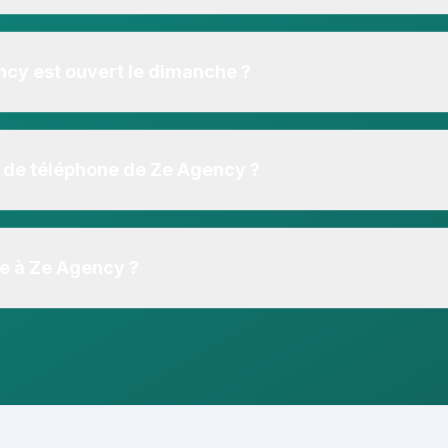
ment ouvert. Nous vous invitons à consulter les horaires d'ouv
aires.
ncy est ouvert le dimanche ?
vert le dimanche. Consultez nos horaires d'ouverture pour les
o de téléphone de Ze Agency ?
 Agency au
+32474695738
.
e à Ze Agency ?
Saint-Rémy 11, 4020 Liège.
Cliquez ici pour obtenir un itin