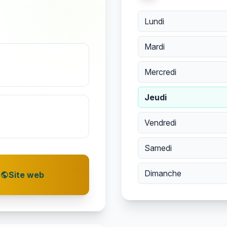
Lundi
Mardi
Mercredi
Jeudi
Vendredi
Samedi
Dimanche
Site web
public