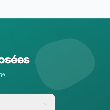
osées
ège