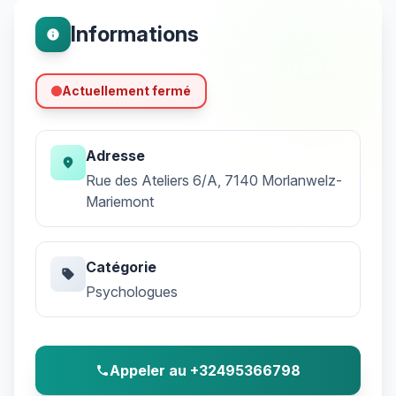
Informations
info
Actuellement fermé
Adresse
location_on
Rue des Ateliers 6/A, 7140 Morlanwelz-
Mariemont
Catégorie
sell
Psychologues
Appeler au +32495366798
phone