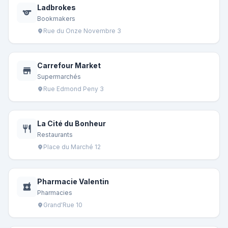
Ladbrokes
sports
Bookmakers
Rue du Onze Novembre 3
location_on
Carrefour Market
store
Supermarchés
Rue Edmond Peny 3
location_on
La Cité du Bonheur
restaurant
Restaurants
Place du Marché 12
location_on
Pharmacie Valentin
local_pharmacy
Pharmacies
Grand'Rue 10
location_on