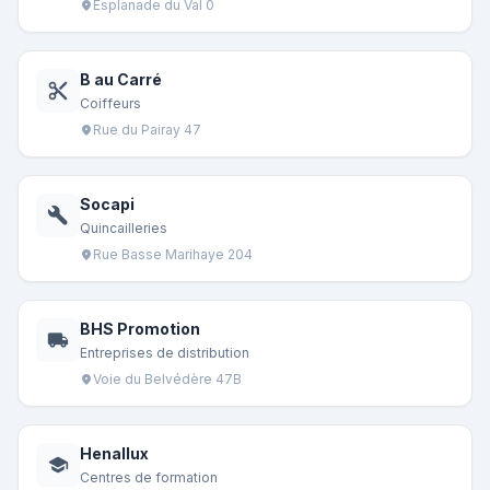
Esplanade du Val 0
location_on
B au Carré
content_cut
Coiffeurs
Rue du Pairay 47
location_on
Socapi
build
Quincailleries
Rue Basse Marihaye 204
location_on
BHS Promotion
local_shipping
Entreprises de distribution
Voie du Belvédère 47B
location_on
Henallux
school
Centres de formation