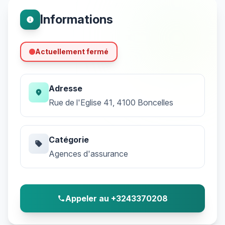
Informations
info
Actuellement fermé
Adresse
location_on
Rue de l'Eglise 41, 4100 Boncelles
Catégorie
sell
Agences d'assurance
Appeler au +3243370208
phone