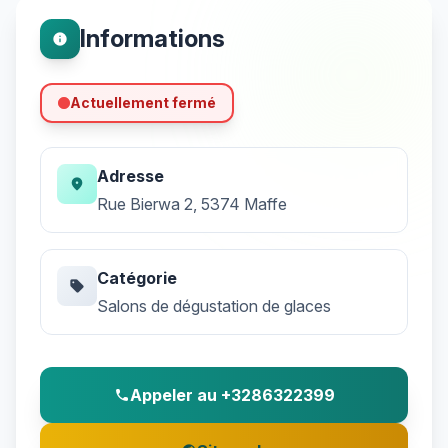
Informations
info
Actuellement fermé
Adresse
location_on
Rue Bierwa 2, 5374 Maffe
Catégorie
sell
Salons de dégustation de glaces
Appeler au +3286322399
phone