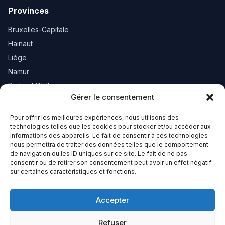
Provinces
Bruxelles-Capitale
Hainaut
Liège
Namur
Brabant Wallon
Gérer le consentement
Luxembourg
Pour offrir les meilleures expériences, nous utilisons des
Newsletter
technologies telles que les cookies pour stocker et/ou accéder aux
informations des appareils. Le fait de consentir à ces technologies
nous permettra de traiter des données telles que le comportement
Recevez les nouveautés de votre région.
de navigation ou les ID uniques sur ce site. Le fait de ne pas
consentir ou de retirer son consentement peut avoir un effet négatif
sur certaines caractéristiques et fonctions.
S'inscrire
Accepter
Refuser