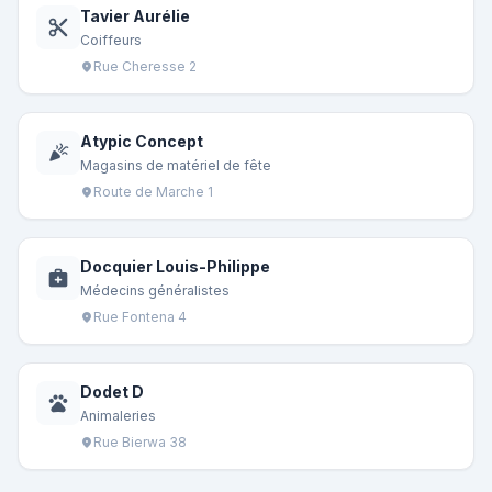
Tavier Aurélie
content_cut
Coiffeurs
Rue Cheresse 2
location_on
Atypic Concept
celebration
Magasins de matériel de fête
Route de Marche 1
location_on
Docquier Louis-Philippe
medical_services
Médecins généralistes
Rue Fontena 4
location_on
Dodet D
pets
Animaleries
Rue Bierwa 38
location_on