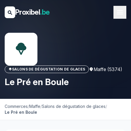
Proxibel
.be
menu
search
icecream
Maffe (5374)
SALONS DE DÉGUSTATION DE GLACES
location_on
icecream
Le Pré en Boule
Commerces
/
Maffe
/
Salons de dégustation de glaces
/
Le Pré en Boule