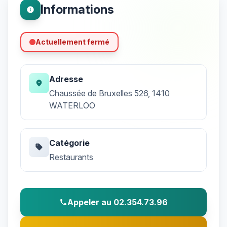
Informations
info
Actuellement fermé
Adresse
location_on
Chaussée de Bruxelles 526, 1410
WATERLOO
Catégorie
sell
Restaurants
Appeler au 02.354.73.96
phone