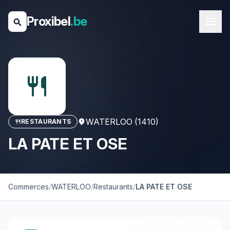
Proxibel
.be
menu
search
restaurant
WATERLOO (1410)
RESTAURANTS
location_on
restaurant
LA PATE ET OSE
Commerces
/
WATERLOO
/
Restaurants
/
LA PATE ET OSE