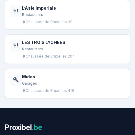
L’Asie Imperiale
restaurant
Restaurants
Chaussee de Bruxelles 30
location_on
LES TROIS LYCHEES
restaurant
Restaurants
Chaussée de Bruxelles 204
location_on
Midas
build
Garages
Chaussée de Bruxelles 418
location_on
Proxibel
.be