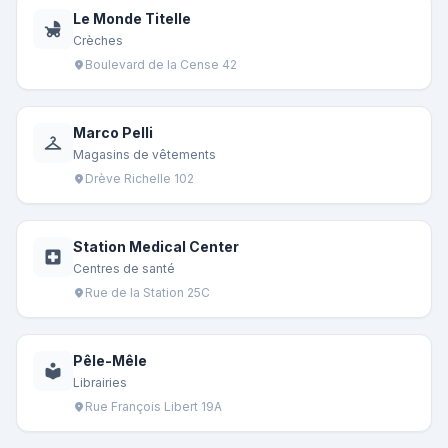
Le Monde Titelle
child_friendly
Crèches
Boulevard de la Cense 42
location_on
Marco Pelli
checkroom
Magasins de vêtements
Drève Richelle 102
location_on
Station Medical Center
local_hospital
Centres de santé
Rue de la Station 25C
location_on
Pêle-Mêle
local_library
Librairies
Rue François Libert 19A
location_on