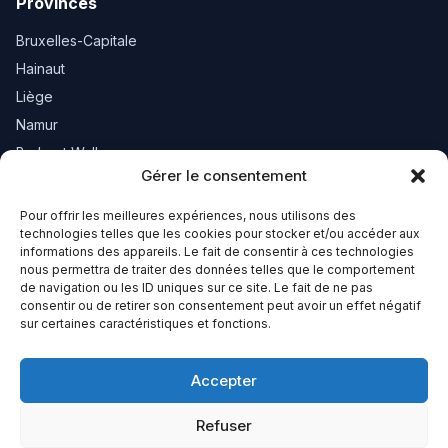
Provinces
Bruxelles-Capitale
Hainaut
Liège
Namur
Brabant Wallon
Gérer le consentement
Luxembourg
Pour offrir les meilleures expériences, nous utilisons des
Newsletter
technologies telles que les cookies pour stocker et/ou accéder aux
informations des appareils. Le fait de consentir à ces technologies
nous permettra de traiter des données telles que le comportement
Recevez les nouveautés de votre région.
de navigation ou les ID uniques sur ce site. Le fait de ne pas
consentir ou de retirer son consentement peut avoir un effet négatif
sur certaines caractéristiques et fonctions.
S'inscrire
Accepter
Refuser
© 2026 Proxibel. Tous droits réservés.