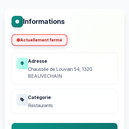
Informations
info
Actuellement fermé
Adresse
location_on
Chaussée de Louvain 54, 1320
BEAUVECHAIN
Catégorie
sell
Restaurants