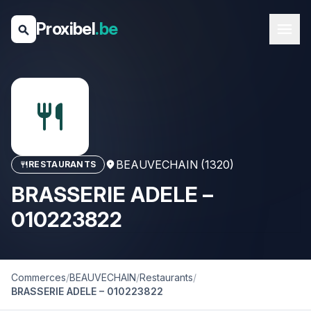
Proxibel
.be
menu
search
restaurant
BEAUVECHAIN (1320)
RESTAURANTS
location_on
restaurant
BRASSERIE ADELE –
010223822
Commerces
/
BEAUVECHAIN
/
Restaurants
/
BRASSERIE ADELE – 010223822