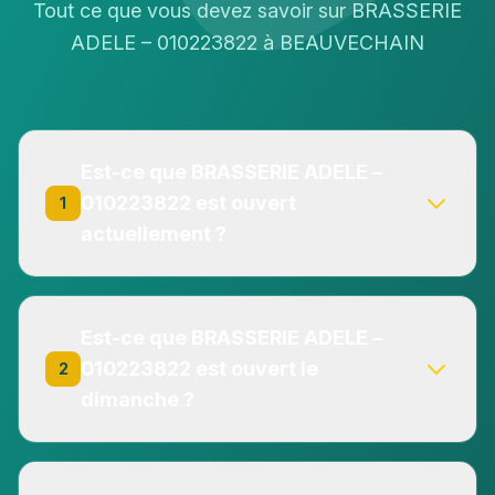
Tout ce que vous devez savoir sur BRASSERIE
ADELE – 010223822 à BEAUVECHAIN
Est-ce que BRASSERIE ADELE –
010223822 est ouvert
1
actuellement ?
Non, BRASSERIE ADELE – 010223822 est
actuellement fermé. Consultez les horaires
Est-ce que BRASSERIE ADELE –
d'ouverture ci-dessus pour planifier votre visite.
010223822 est ouvert le
2
dimanche ?
Non, BRASSERIE ADELE – 010223822 n'est pas
ouvert le dimanche. Consultez nos horaires