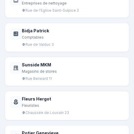
Entreprises de nettoyage
Rue de l'Eglise Saint-Sulpice 2
location_on
Bidja Patrick
calculate
Comptables
Rue de Valduc 3
location_on
Sunside MKM
blinds
Magasins de stores
Rue Berward 11
location_on
Fleurs Hergot
local_florist
Fleuristes
Chaussée de Louvain 23
location_on
Potier Genevieve