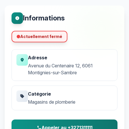
Informations
info
Actuellement fermé
Adresse
location_on
Avenue du Centenaire 12, 6061
Montignies-sur-Sambre
Catégorie
sell
Magasins de plomberie
Appeler au +3271311111
phone