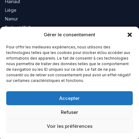
Hainaut
Liège
Namur
Brabant Wallon
Gérer le consentement
Luxembourg
Pour offrir les meilleures expériences, nous utilisons des
Newsletter
technologies telles que les cookies pour stocker et/ou accéder aux
informations des appareils. Le fait de consentir à ces technologies
nous permettra de traiter des données telles que le comportement
Recevez les nouveautés de votre région.
de navigation ou les ID uniques sur ce site. Le fait de ne pas
consentir ou de retirer son consentement peut avoir un effet négatif
sur certaines caractéristiques et fonctions.
S'inscrire
Accepter
Refuser
© 2026 Proxibel. Tous droits réservés.
À propos
Politique de confidentialité
Conditions d'utilisation
Voir les préférences