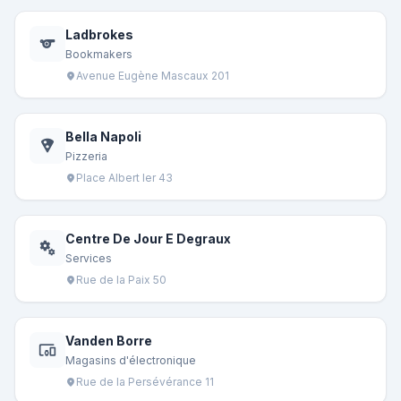
Ladbrokes
sports
Bookmakers
Avenue Eugène Mascaux 201
location_on
Bella Napoli
local_pizza
Pizzeria
Place Albert Ier 43
location_on
Centre De Jour E Degraux
miscellaneous_services
Services
Rue de la Paix 50
location_on
Vanden Borre
devices_other
Magasins d'électronique
Rue de la Persévérance 11
location_on