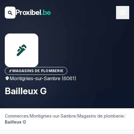
Proxibel
.be
menu
search
plumbing
MAGASINS DE PLOMBERIE
plumbing
Montignies-sur-Sambre (6061)
location_on
Bailleux G
Commerces
/
Montignies-sur-Sambre
/
Magasins de plomberie
/
Bailleux G